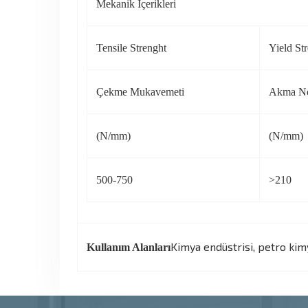
Mekanik İçerikleri
Tensile Strenght
Yield St
Çekme Mukavemeti
Akma No
(N/mm)
(N/mm)
500-750
>210
Kimya endüstrisi, petro kimy
Kullanım Alanları