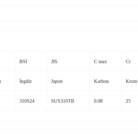
BSI
JIS
C max
Cr
n
İngiliz
Japon
Karbon
Krom
310S24
SUS310TB
0.08
25